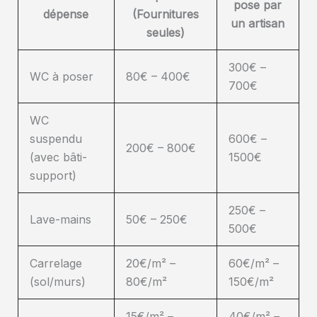
pose par
dépense
(Fournitures
un artisan
seules)
300€ –
WC à poser
80€ – 400€
700€
WC
suspendu
600€ –
200€ – 800€
(avec bâti-
1500€
support)
250€ –
Lave-mains
50€ – 250€
500€
Carrelage
20€/m² –
60€/m² –
(sol/murs)
80€/m²
150€/m²
15€/m² –
40€/m² –